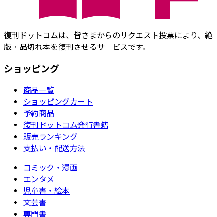
復刊ドットコムは、皆さまからのリクエスト投票により、絶
版・品切れ本を復刊させるサービスです。
ショッピング
商品一覧
ショッピングカート
予約商品
復刊ドットコム発行書籍
販売ランキング
支払い・配送方法
コミック・漫画
エンタメ
児童書・絵本
文芸書
専門書