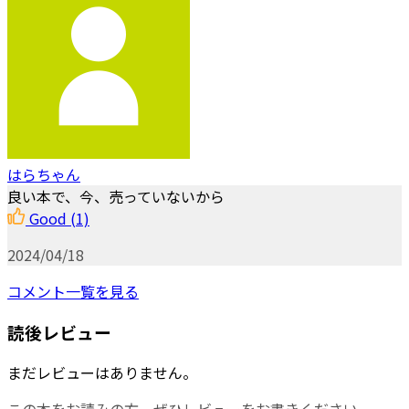
はらちゃん
良い本で、今、売っていないから
Good
(1)
2024/04/18
コメント一覧を見る
読後レビュー
まだレビューはありません。
この本をお読みの方、ぜひレビューをお書きください。