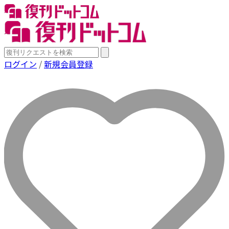
ログイン
/
新規会員登録