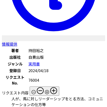
情報提供
著者
持田裕之
出版社
自費出版
ジャンル
実用書
登録日
2024/04/18
リクエスト
76004
No.
リクエスト内容
人が、馬に対しリーダーシップをとる方法、コミュニ
ケーションの仕方等