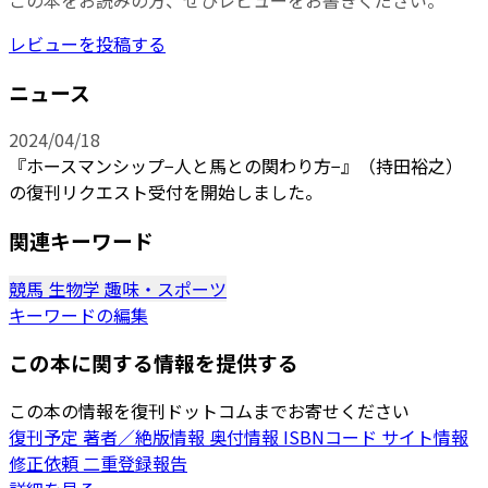
レビューを投稿する
ニュース
2024/04/18
『ホースマンシップ−人と馬との関わり方−』（持田裕之）
の復刊リクエスト受付を開始しました。
関連キーワード
競馬
生物学
趣味・スポーツ
キーワードの編集
この本に関する情報を提供する
この本の情報を復刊ドットコムまでお寄せください
復刊予定
著者／絶版情報
奥付情報
ISBNコード
サイト情報
修正依頼
二重登録報告