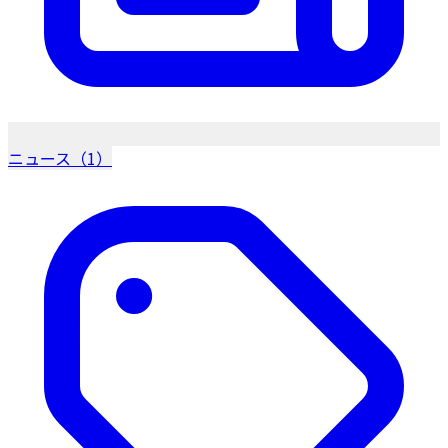
ニュース（1）