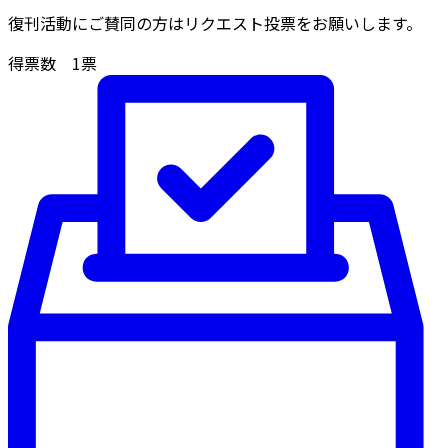
復刊活動にご賛同の方はリクエスト投票をお願いします。
得票数
1
票