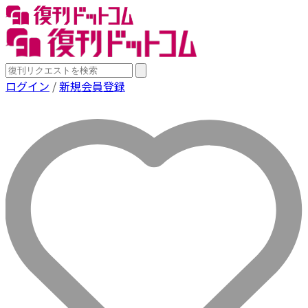
ログイン
/
新規会員登録