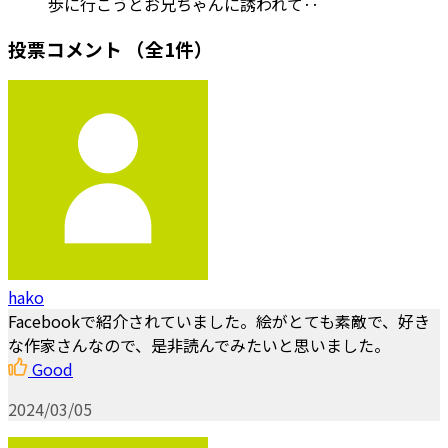
歩に行こうとお兄ちゃんに誘われて‥
投票コメント
（全1件）
hako
Facebookで紹介されていました。絵がとても素敵で、好き
な作家さんなので、是非読んでみたいと思いました。
Good
2024/03/05