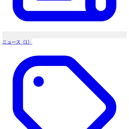
ニュース（1）