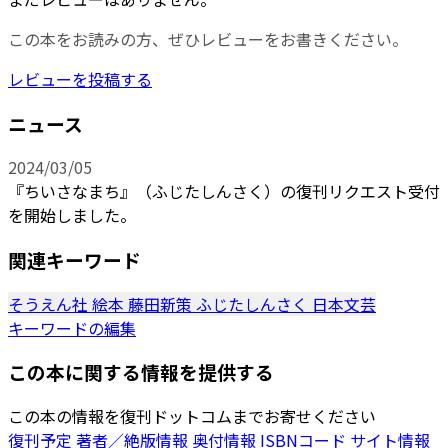
この本をお読みの方、ぜひレビューをお書きください。
レビューを投稿する
ニュース
2024/03/05
『ちいさなまち』（ふじたしんさく）の復刊リクエスト受付
を開始しました。
関連キーワード
そうえん社
絵本
藤田新策
ふじたしんさく
日本文芸
キーワードの編集
この本に関する情報を提供する
この本の情報を復刊ドットコムまでお寄せください
復刊予定
著者／絶版情報
奥付情報
ISBNコード
サイト情報