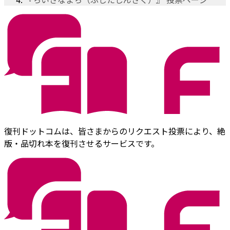
復刊ドットコムは、皆さまからのリクエスト投票により、絶
版・品切れ本を復刊させるサービスです。