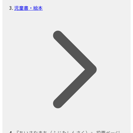
児童書・絵本
『ちいさなまち（ふじたしんさく）』 投票ページ