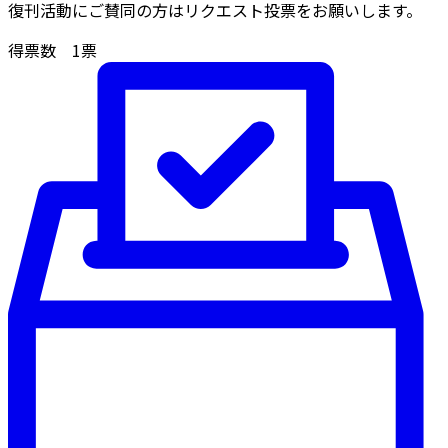
復刊活動にご賛同の方はリクエスト投票をお願いします。
得票数
1
票