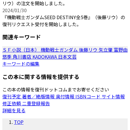
リウ）の注文を開始しました。
2024/01/30
『機動戦士ガンダムSEED DESTINY全5巻』（後藤リウ）の
復刊リクエスト受付を開始しました。
関連キーワード
ＳＦ小説（日本）
機動戦士ガンダム
後藤リウ
矢立肇
富野由
悠季
角川書店
KADOKAWA
日本文芸
キーワードの編集
この本に関する情報を提供する
この本の情報を復刊ドットコムまでお寄せください
復刊予定
著者／絶版情報
奥付情報
ISBNコード
サイト情報
修正依頼
二重登録報告
詳細を見る
TOP