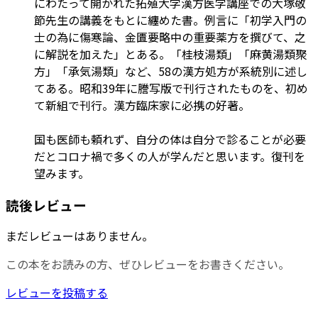
にわたって開かれた拓殖大学漢方医学講座での大塚敬
節先生の講義をもとに纏めた書。例言に「初学入門の
士の為に傷寒論、金匱要略中の重要薬方を撰びて、之
に解説を加えた」とある。「桂枝湯類」「麻黄湯類聚
方」「承気湯類」など、58の漢方処方が系統別に述し
てある。昭和39年に謄写版で刊行されたものを、初め
て新組で刊行。漢方臨床家に必携の好著。
国も医師も頼れず、自分の体は自分で診ることが必要
だとコロナ禍で多くの人が学んだと思います。復刊を
望みます。
読後レビュー
まだレビューはありません。
この本をお読みの方、ぜひレビューをお書きください。
レビューを投稿する