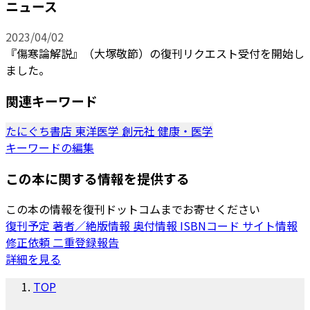
ニュース
2023/04/02
『傷寒論解説』（大塚敬節）の復刊リクエスト受付を開始し
ました。
関連キーワード
たにぐち書店
東洋医学
創元社
健康・医学
キーワードの編集
この本に関する情報を提供する
この本の情報を復刊ドットコムまでお寄せください
復刊予定
著者／絶版情報
奥付情報
ISBNコード
サイト情報
修正依頼
二重登録報告
詳細を見る
TOP