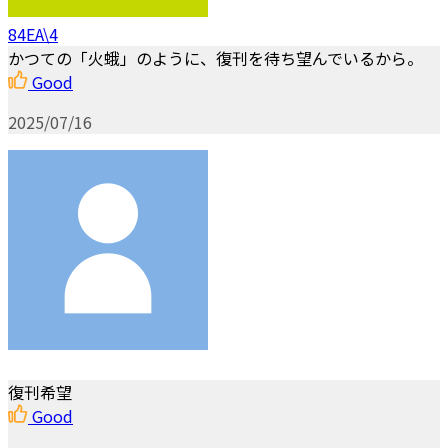
84EA\4
かつての「火蛾」のように、復刊を待ち望んでいるから。
Good
2025/07/16
復刊希望
Good