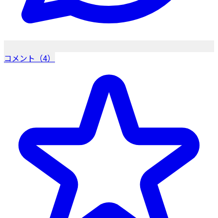
コメント（4）