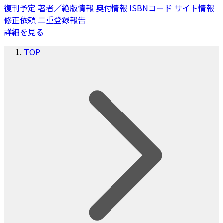
復刊予定
著者／絶版情報
奥付情報
ISBNコード
サイト情報
修正依頼
二重登録報告
詳細を見る
TOP