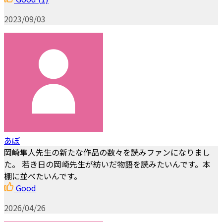
2023/09/03
あぽ
岡崎隼人先生の新たな作品の数々を読みファンになりまし
た。 若き日の岡崎先生が紡いだ物語を読みたいんです。本
棚に並べたいんです。
Good
2026/04/26