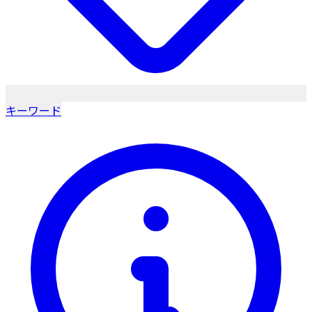
キーワード