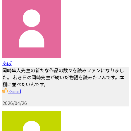
あぽ
岡崎隼人先生の新たな作品の数々を読みファンになりまし
た。 若き日の岡崎先生が紡いだ物語を読みたいんです。本
棚に並べたいんです。
Good
2026/04/26