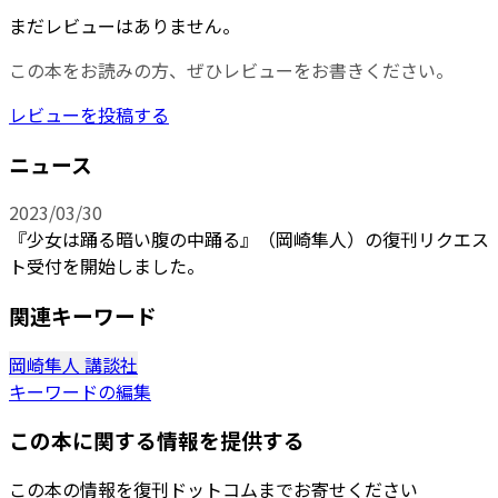
まだレビューはありません。
この本をお読みの方、ぜひレビューをお書きください。
レビューを投稿する
ニュース
2023/03/30
『少女は踊る暗い腹の中踊る』（岡崎隼人）の復刊リクエス
ト受付を開始しました。
関連キーワード
岡崎隼人
講談社
キーワードの編集
この本に関する情報を提供する
この本の情報を復刊ドットコムまでお寄せください