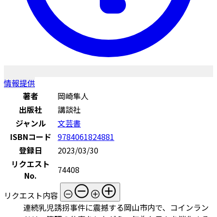
情報提供
著者
岡崎隼人
出版社
講談社
ジャンル
文芸書
ISBNコード
9784061824881
登録日
2023/03/30
リクエスト
74408
No.
リクエスト内容
連続乳児誘拐事件に震撼する岡山市内で、コインラン