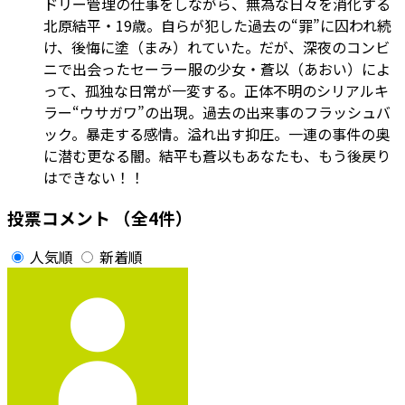
ドリー管理の仕事をしながら、無為な日々を消化する
北原結平・19歳。自らが犯した過去の“罪”に囚われ続
け、後悔に塗（まみ）れていた。だが、深夜のコンビ
ニで出会ったセーラー服の少女・蒼以（あおい）によ
って、孤独な日常が一変する。正体不明のシリアルキ
ラー“ウサガワ”の出現。過去の出来事のフラッシュバ
ック。暴走する感情。溢れ出す抑圧。一連の事件の奥
に潜む更なる闇。結平も蒼以もあなたも、もう後戻り
はできない！！
投票コメント
（全4件）
人気順
新着順