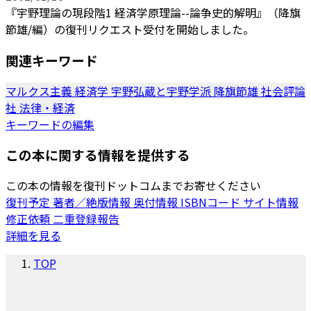
『宇野理論の現段階1 経済学原理論--論争史的解明』（降旗
節雄/編）の復刊リクエスト受付を開始しました。
関連キーワード
マルクス主義
経済学
宇野弘蔵と宇野学派
降旗節雄
社会評論
社
法律・経済
キーワードの編集
この本に関する情報を提供する
この本の情報を復刊ドットコムまでお寄せください
復刊予定
著者／絶版情報
奥付情報
ISBNコード
サイト情報
修正依頼
二重登録報告
詳細を見る
TOP