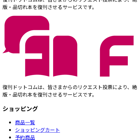
版・品切れ本を復刊させるサービスです。
復刊ドットコムは、皆さまからのリクエスト投票により、絶
版・品切れ本を復刊させるサービスです。
ショッピング
商品一覧
ショッピングカート
予約商品