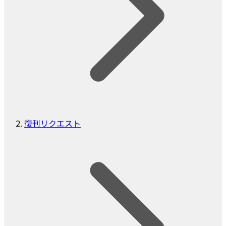
復刊リクエスト