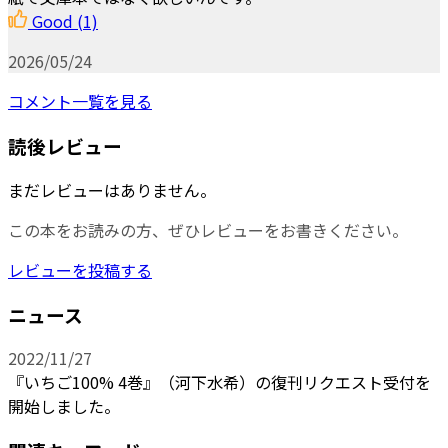
Good
(1)
2026/05/24
コメント一覧を見る
読後レビュー
まだレビューはありません。
この本をお読みの方、ぜひレビューをお書きください。
レビューを投稿する
ニュース
2022/11/27
『いちご100% 4巻』（河下水希）の復刊リクエスト受付を
開始しました。