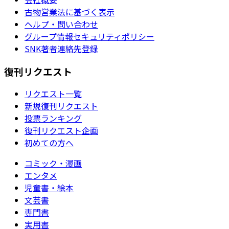
古物営業法に基づく表示
ヘルプ・問い合わせ
グループ情報セキュリティポリシー
SNK著者連絡先登録
復刊リクエスト
リクエスト一覧
新規復刊リクエスト
投票ランキング
復刊リクエスト企画
初めての方へ
コミック・漫画
エンタメ
児童書・絵本
文芸書
専門書
実用書