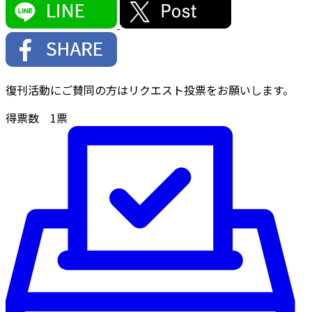
復刊活動にご賛同の方はリクエスト投票をお願いします。
得票数
1
票