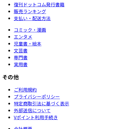
復刊ドットコム発行書籍
販売ランキング
支払い・配送方法
コミック・漫画
エンタメ
児童書・絵本
文芸書
専門書
実用書
その他
ご利用規約
プライバシーポリシー
特定商取引法に基づく表示
外部送信について
Vポイント利用手続き
会社概要