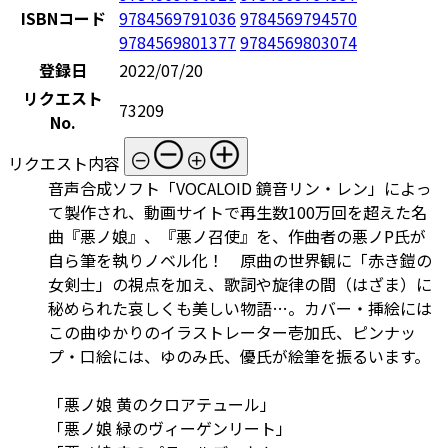
ISBNコード
9784569791036
9784569794570
9784569801377
9784569803074
登録日
2022/07/20
リクエスト
73209
No.
リクエスト内容
音声合成ソフト「VOCALOID 鏡音リン・レン」によっ
て製作され、動画サイトで再生数100万回を超えた名
曲『悪ノ娘』、『悪ノ召使』を、作曲者の悪ノP氏が
自ら筆を執りノベル化！ 原曲の世界観に「赤き鎧の
女剣士」の視点を加え、歌詞や旋律の間（はざま）に
秘められた哀しくも美しい物語…。カバー・挿絵には
この曲ゆかりのイラストレーター壱加氏、ピンナッ
プ・口絵には、ゆのみ氏、優氏が絵筆を振るいます。
「悪ノ娘 黄のクロアテュール」
「悪ノ娘 緑のヴィーゲンリート」