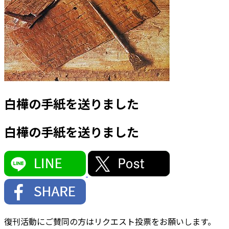
白樺の手紙を送りました
白樺の手紙を送りました
復刊活動にご賛同の方はリクエスト投票をお願いします。