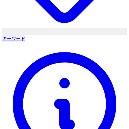
キーワード