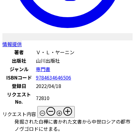
情報提供
著者
Ｖ・Ｌ・ヤーニン
出版社
山川出版社
ジャンル
専門書
ISBNコード
9784634646506
登録日
2022/04/18
リクエスト
72810
No.
リクエスト内容
発掘された白樺に書かれた文書から中世ロシアの都市
ノヴゴロドにせまる。