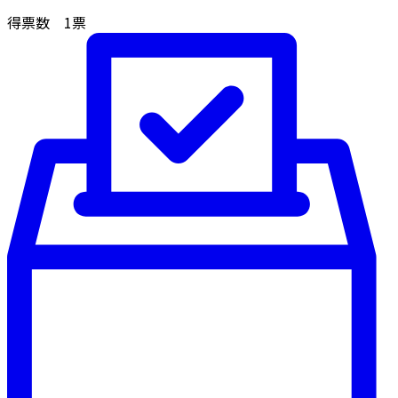
得票数
1
票