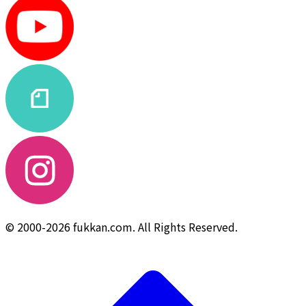
© 2000-2026 fukkan.com. All Rights Reserved.