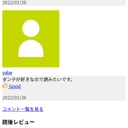
2022/03/26
yabe
ダンテが好きなので読みたいです。
Good
2022/03/26
コメント一覧を見る
読後レビュー