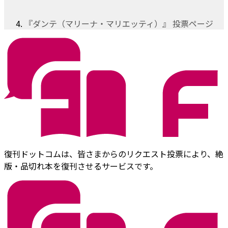
『ダンテ（マリーナ・マリエッティ）』 投票ページ
復刊ドットコムは、皆さまからのリクエスト投票により、絶
版・品切れ本を復刊させるサービスです。