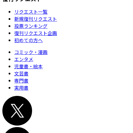
リクエスト一覧
新規復刊リクエスト
投票ランキング
復刊リクエスト企画
初めての方へ
コミック・漫画
エンタメ
児童書・絵本
文芸書
専門書
実用書