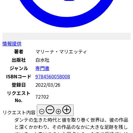
情報提供
著者
マリーナ・マリエッティ
出版社
白水社
ジャンル
専門書
ISBNコード
9784560058008
登録日
2022/03/26
リクエスト
72702
No.
リクエスト内容
ダンテの生きた時代と彼を取り巻く世界は、彼の作品
と深くかかわり、その作品のなかに大きな足跡を残し