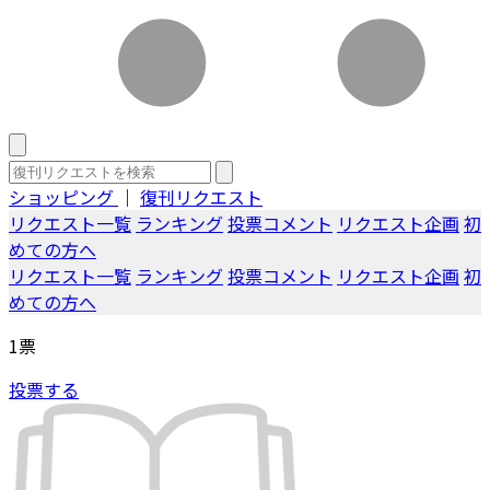
ショッピング
｜
復刊リクエスト
リクエスト一覧
ランキング
投票コメント
リクエスト企画
初
めての方へ
リクエスト一覧
ランキング
投票コメント
リクエスト企画
初
めての方へ
1
票
投票する