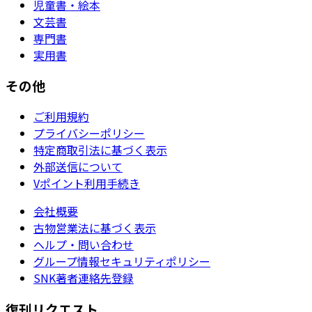
児童書・絵本
文芸書
専門書
実用書
その他
ご利用規約
プライバシーポリシー
特定商取引法に基づく表示
外部送信について
Vポイント利用手続き
会社概要
古物営業法に基づく表示
ヘルプ・問い合わせ
グループ情報セキュリティポリシー
SNK著者連絡先登録
復刊リクエスト