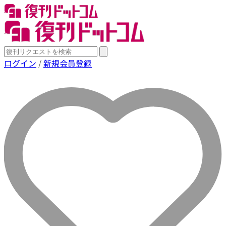
ログイン
/
新規会員登録