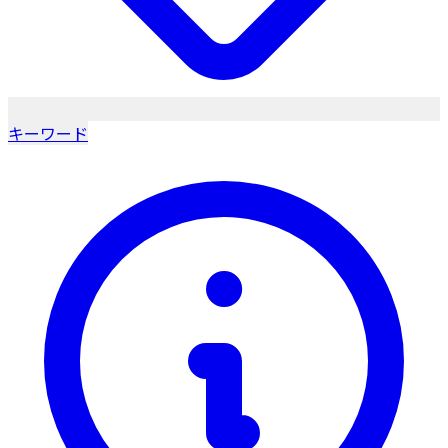
キーワード