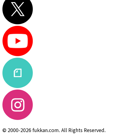
© 2000-2026 fukkan.com. All Rights Reserved.