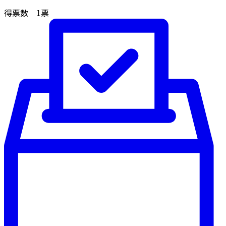
得票数
1
票