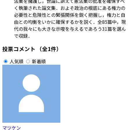
法案を擁護し，世論に訴えて憲法案の批准を確保すべ
く執筆された論文集．およそ政治の根底にある権力の
必要性と危険性との緊張関係を鋭く把握し，権力と自
由との均衡をいかに確保するかを説く．全85篇中，現
代の我々にも大きな示唆を与えるであろう31篇を選ん
で収録．
投票コメント
（全1件）
人気順
新着順
マツケン