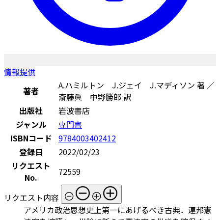
情報提供
A.ハミルトン J.ジェイ J.マディソン 著 ／
著者
斎藤眞 中野勝郎 訳
出版社
岩波書店
ジャンル
専門書
ISBNコード
9784003402412
登録日
2022/02/23
リクエスト
72559
No.
リクエスト内容
アメリカ政治思想史上第一にあげるべき古典．連邦憲