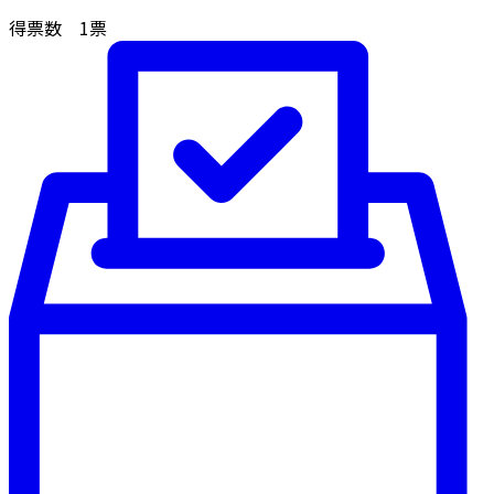
得票数
1
票