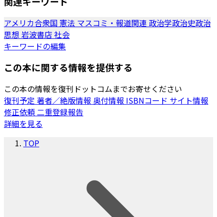
関連キーワード
アメリカ合衆国
憲法
マスコミ・報道関連
政治学政治史政治
思想
岩波書店
社会
キーワードの編集
この本に関する情報を提供する
この本の情報を復刊ドットコムまでお寄せください
復刊予定
著者／絶版情報
奥付情報
ISBNコード
サイト情報
修正依頼
二重登録報告
詳細を見る
TOP