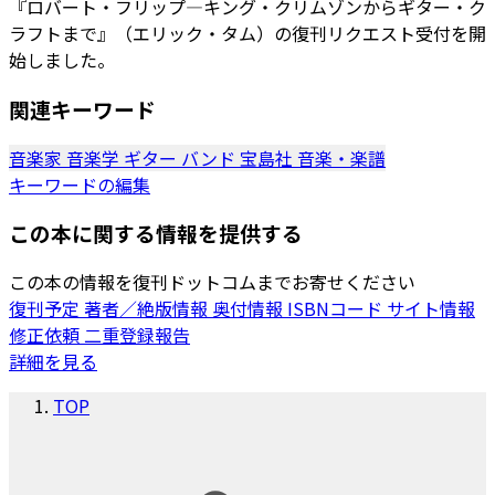
『ロバート・フリップ―キング・クリムゾンからギター・ク
ラフトまで』（エリック・タム）の復刊リクエスト受付を開
始しました。
関連キーワード
音楽家
音楽学
ギター
バンド
宝島社
音楽・楽譜
キーワードの編集
この本に関する情報を提供する
この本の情報を復刊ドットコムまでお寄せください
復刊予定
著者／絶版情報
奥付情報
ISBNコード
サイト情報
修正依頼
二重登録報告
詳細を見る
TOP