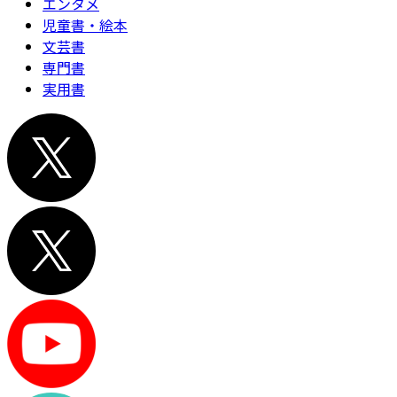
エンタメ
児童書・絵本
文芸書
専門書
実用書