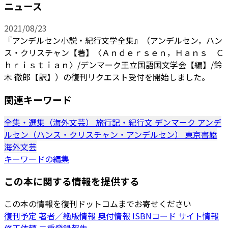
ニュース
2021/08/23
『アンデルセン小説・紀行文学全集』（アンデルセン，ハン
ス・クリスチャン【著】〈Ａｎｄｅｒｓｅｎ，Ｈａｎｓ Ｃ
ｈｒｉｓｔｉａｎ〉/デンマーク王立国語国文学会【編】/鈴
木 徹郎【訳】）の復刊リクエスト受付を開始しました。
関連キーワード
全集・選集（海外文芸）
旅行記・紀行文
デンマーク
アンデ
ルセン（ハンス・クリスチャン・アンデルセン）
東京書籍
海外文芸
キーワードの編集
この本に関する情報を提供する
この本の情報を復刊ドットコムまでお寄せください
復刊予定
著者／絶版情報
奥付情報
ISBNコード
サイト情報