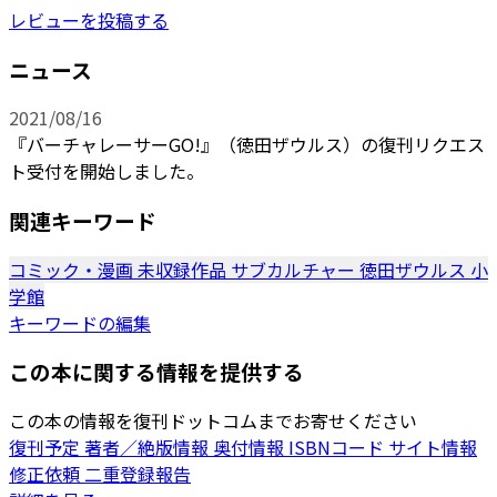
レビューを投稿する
ニュース
2021/08/16
『バーチャレーサーGO!』（徳田ザウルス）の復刊リクエス
ト受付を開始しました。
関連キーワード
コミック・漫画
未収録作品
サブカルチャー
徳田ザウルス
小
学館
キーワードの編集
この本に関する情報を提供する
この本の情報を復刊ドットコムまでお寄せください
復刊予定
著者／絶版情報
奥付情報
ISBNコード
サイト情報
修正依頼
二重登録報告