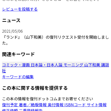
レビューを投稿する
ニュース
2021/05/06
『ランド』（山下和美）の復刊リクエスト受付を開始しまし
た。
関連キーワード
コミック・漫画
日本論・日本人論
モーニング
山下和美
講談
社
キーワードの編集
この本に関する情報を提供する
この本の情報を復刊ドットコムまでお寄せください
復刊予定
著者／絶版情報
奥付情報
ISBNコード
サイト情報
修正依頼
二重登録報告