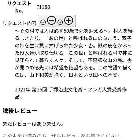
リクエスト
71180
No.
リクエスト内容
～その村では人は必ず50歳で死を迎える～。村人を縛
るしきたり、「あの世」と呼ばれる山の向こう。双子
の姉を生け贄に捧げられた少女・杏。獣の皮をかぶっ
た役人達が取り仕切る「この世」と呼ばれる村で神に
見守られて暮らす人々。そして、不思議な山の民。杏
が見つめる先には希望も絶望もある。この物語で描く
のは、山下和美が抱く、日本という国への不安。
2021年 第25回 手塚治虫文化賞・マンガ大賞受賞作
品。
読後レビュー
まだレビューはありません。
この本をお読みの方、ぜひレビューをお書きください。