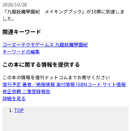
2020/10/28
『九龍妖魔學園紀 メイキングブック』が10票に到達しま
した。
関連キーワード
コーエーテクモゲームス
九龍妖魔學園紀
キーワードの編集
この本に関する情報を提供する
この本の情報を復刊ドットコムまでお寄せください
復刊予定
著者／絶版情報
奥付情報
ISBNコード
サイト情報
修正依頼
二重登録報告
詳細を見る
TOP