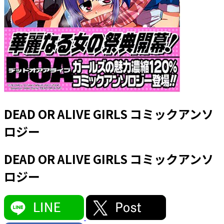
DEAD OR ALIVE GIRLS コミックアンソ
ロジー
DEAD OR ALIVE GIRLS コミックアンソ
ロジー