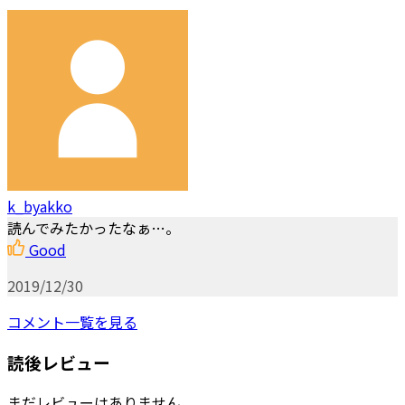
k_byakko
読んでみたかったなぁ…。
Good
2019/12/30
コメント一覧を見る
読後レビュー
まだレビューはありません。