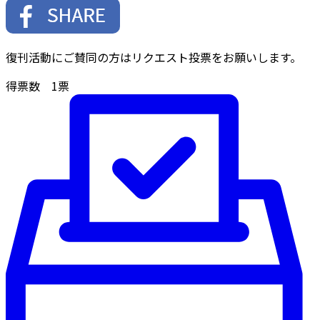
復刊活動にご賛同の方はリクエスト投票をお願いします。
得票数
1
票