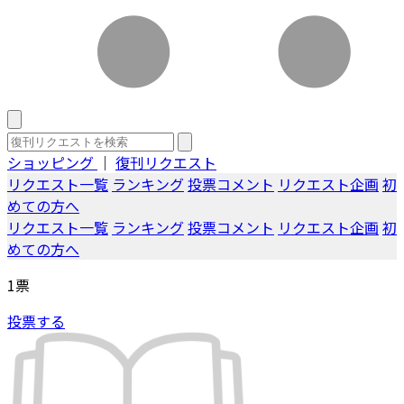
ショッピング
｜
復刊リクエスト
リクエスト一覧
ランキング
投票コメント
リクエスト企画
初
めての方へ
リクエスト一覧
ランキング
投票コメント
リクエスト企画
初
めての方へ
1
票
投票する