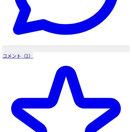
コメント（1）