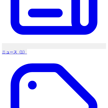
ニュース（1）