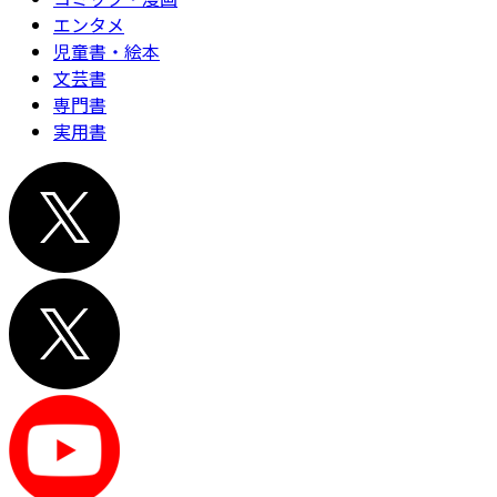
エンタメ
児童書・絵本
文芸書
専門書
実用書