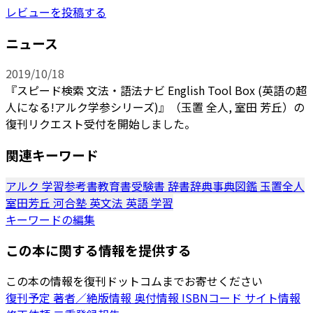
レビューを投稿する
ニュース
2019/10/18
『スピード検索 文法・語法ナビ English Tool Box (英語の超
人になる!アルク学参シリーズ)』（玉置 全人, 室田 芳丘）の
復刊リクエスト受付を開始しました。
関連キーワード
アルク
学習参考書教育書受験書
辞書辞典事典図鑑
玉置全人
室田芳丘
河合塾
英文法
英語
学習
キーワードの編集
この本に関する情報を提供する
この本の情報を復刊ドットコムまでお寄せください
復刊予定
著者／絶版情報
奥付情報
ISBNコード
サイト情報