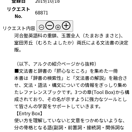
登録日
2019/10/18
リクエスト
68871
No.
リクエスト内容
河合塾英語科の重鎮、玉置全人（たまおき まさと)、
室田芳丘（むろた よしたか）両氏による文法書の決定
版。
（以下、アルクの紹介ページから抜粋）
■文法書と辞書の「肝心なところ」を集めた一冊
本書は「辞書の検索性」と「文法書の解説」を融合さ
せ、文法・語法・構文についての情報をぎっしり集め
たレファレンスブックです。3つの章(Tool Box)から構
成されており、その名が示すように強力なツールとし
て皆さんの学習をサポートしていきます。
【Entry Box】
使い方を理解していないと文意をつかめないような、
分の骨格となる語(副詞・前置詞・接続詞・関係詞な