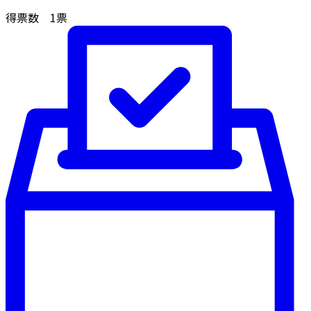
得票数
1
票