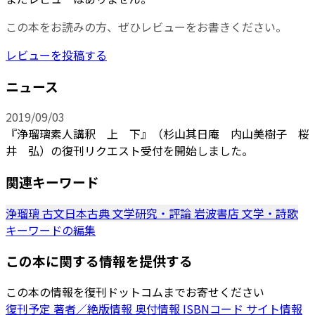
この本をお読みの方、ぜひレビューをお書きください。
レビューを投稿する
ニュース
2019/09/03
『浄瑠璃素人講釈 上 下』（杉山其日庵 内山美樹子 桜
井 弘）の復刊リクエスト受付を開始しました。
関連キーワード
浄瑠璃
古文日本古典
文学研究・評論
岩波書店
文学・詩歌
キーワードの編集
この本に関する情報を提供する
この本の情報を復刊ドットコムまでお寄せください
復刊予定
著者／絶版情報
奥付情報
ISBNコード
サイト情報