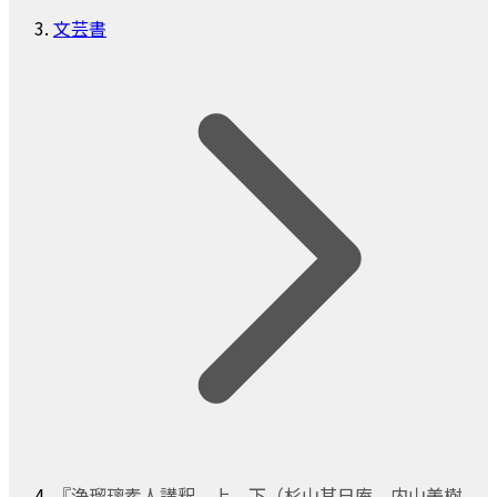
文芸書
『浄瑠璃素人講釈 上 下（杉山其日庵 内山美樹