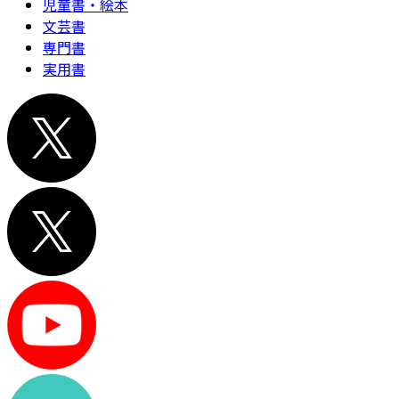
児童書・絵本
文芸書
専門書
実用書