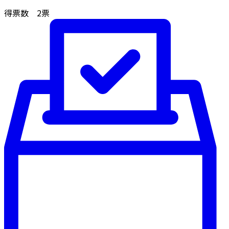
得票数
2
票