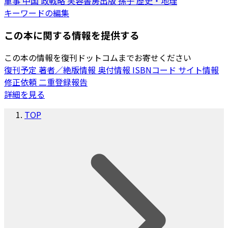
軍事
中国
政戦略
芙蓉書房出版
孫子
歴史・地理
キーワードの編集
この本に関する情報を提供する
この本の情報を復刊ドットコムまでお寄せください
復刊予定
著者／絶版情報
奥付情報
ISBNコード
サイト情報
修正依頼
二重登録報告
詳細を見る
TOP