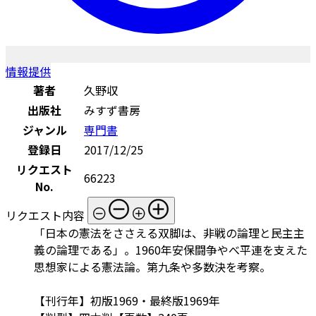
情報提供
著者
久野収
出版社
みすず書房
ジャンル
専門書
登録日
2017/12/25
リクエスト
66223
No.
リクエスト内容
「日本の憲法をささえる双脚は、非戦の論理と民主主
義の論理である」。1960年安保闘争やべ平連を支えた
思想家による憲法論。第九条や多数決を考察。
【刊行年】初版1969・最終版1969年