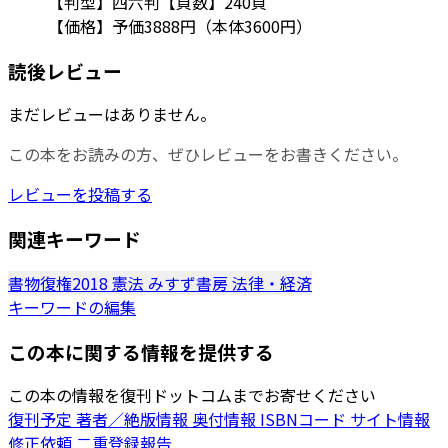
【判型】四六判【頁数】240頁
【価格】予価3888円（本体3600円）
読後レビュー
まだレビューはありません。
この本をお読みの方、ぜひレビューをお書きください。
レビューを投稿する
関連キーワード
書物復権2018
憲法
みすず書房
法律・経済
キーワードの編集
この本に関する情報を提供する
この本の情報を復刊ドットコムまでお寄せください
復刊予定
著者／絶版情報
奥付情報
ISBNコード
サイト情報
修正依頼
二重登録報告