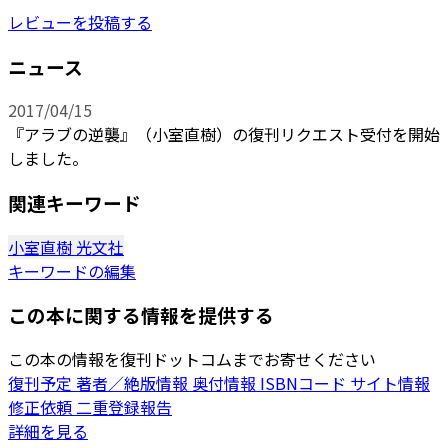
レビューを投稿する
ニュース
2017/04/15
『アラブの逆襲』（小室直樹）の復刊リクエスト受付を開始
しました。
関連キーワード
小室直樹
光文社
キーワードの編集
この本に関する情報を提供する
この本の情報を復刊ドットコムまでお寄せください
復刊予定
著者／絶版情報
奥付情報
ISBNコード
サイト情報
修正依頼
二重登録報告
詳細を見る