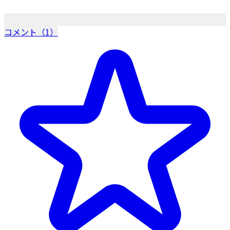
コメント（1）