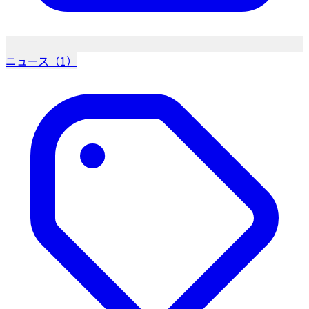
ニュース（1）