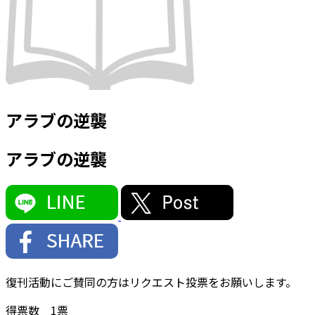
アラブの逆襲
アラブの逆襲
復刊活動にご賛同の方はリクエスト投票をお願いします。
得票数
1
票