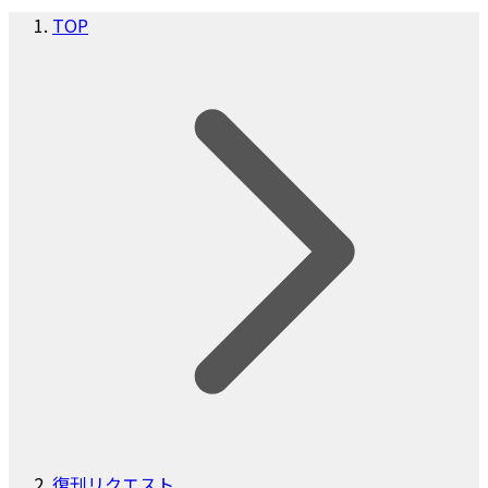
TOP
復刊リクエスト