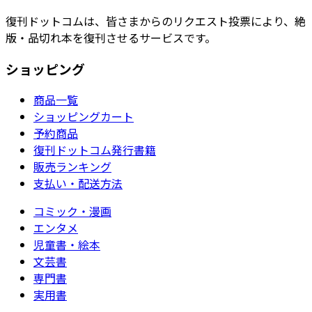
復刊ドットコムは、皆さまからのリクエスト投票により、絶
版・品切れ本を復刊させるサービスです。
ショッピング
商品一覧
ショッピングカート
予約商品
復刊ドットコム発行書籍
販売ランキング
支払い・配送方法
コミック・漫画
エンタメ
児童書・絵本
文芸書
専門書
実用書