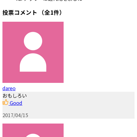
投票コメント
（全1件）
dareo
おもしろい
Good
2017/04/15