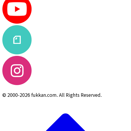
© 2000-2026 fukkan.com. All Rights Reserved.