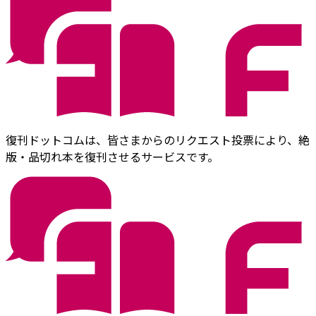
復刊ドットコムは、皆さまからのリクエスト投票により、絶
版・品切れ本を復刊させるサービスです。