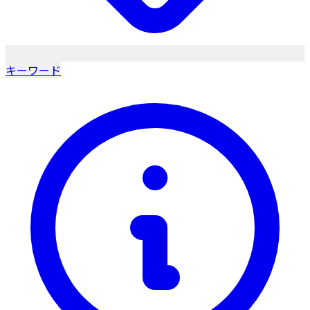
キーワード