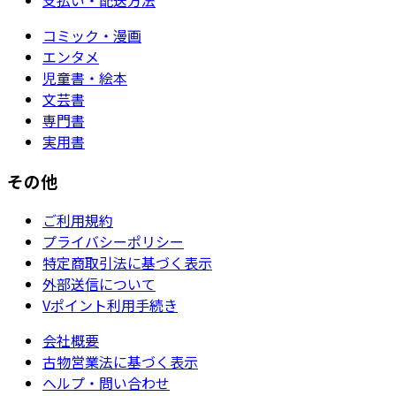
支払い・配送方法
コミック・漫画
エンタメ
児童書・絵本
文芸書
専門書
実用書
その他
ご利用規約
プライバシーポリシー
特定商取引法に基づく表示
外部送信について
Vポイント利用手続き
会社概要
古物営業法に基づく表示
ヘルプ・問い合わせ