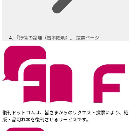
『抒情の論理（吉本隆明）』 投票ページ
復刊ドットコムは、皆さまからのリクエスト投票により、絶
版・品切れ本を復刊させるサービスです。