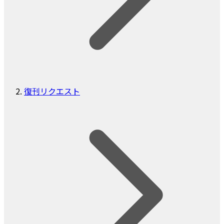
復刊リクエスト