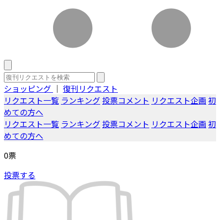
ショッピング
｜
復刊リクエスト
リクエスト一覧
ランキング
投票コメント
リクエスト企画
初
めての方へ
リクエスト一覧
ランキング
投票コメント
リクエスト企画
初
めての方へ
0
票
投票する