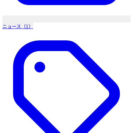
ニュース（1）