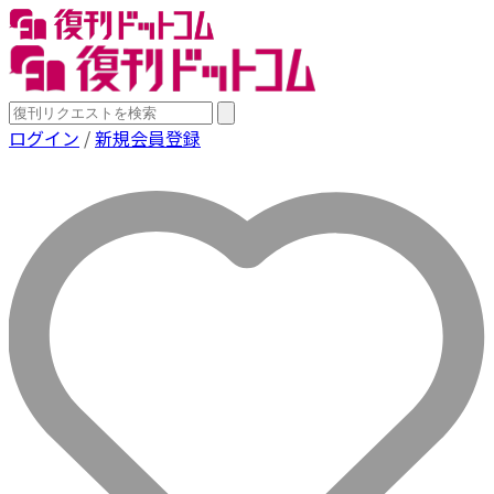
ログイン
/
新規会員登録