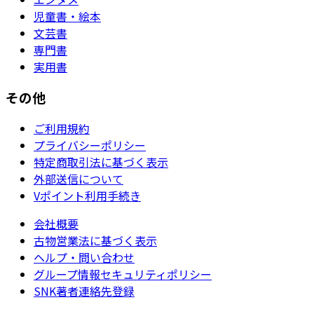
児童書・絵本
文芸書
専門書
実用書
その他
ご利用規約
プライバシーポリシー
特定商取引法に基づく表示
外部送信について
Vポイント利用手続き
会社概要
古物営業法に基づく表示
ヘルプ・問い合わせ
グループ情報セキュリティポリシー
SNK著者連絡先登録