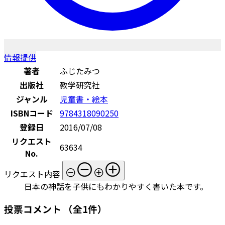
情報提供
著者
ふじたみつ
出版社
教学研究社
ジャンル
児童書・絵本
ISBNコード
9784318090250
登録日
2016/07/08
リクエスト
63634
No.
リクエスト内容
日本の神話を子供にもわかりやすく書いた本です。
投票コメント
（全1件）