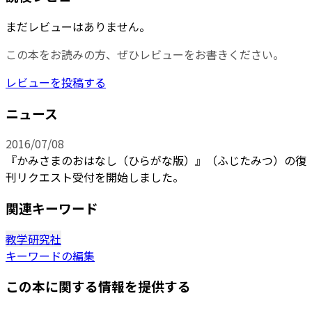
まだレビューはありません。
この本をお読みの方、ぜひレビューをお書きください。
レビューを投稿する
ニュース
2016/07/08
『かみさまのおはなし（ひらがな版）』（ふじたみつ）の復
刊リクエスト受付を開始しました。
関連キーワード
教学研究社
キーワードの編集
この本に関する情報を提供する