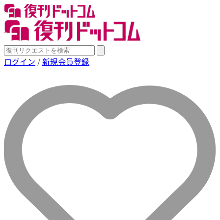
ログイン
/
新規会員登録