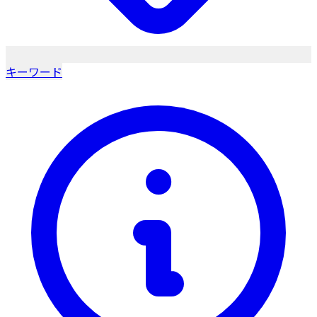
キーワード