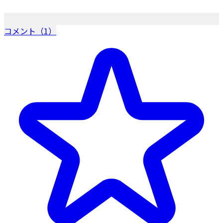
コメント（1）