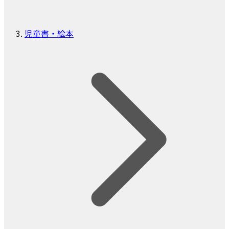
児童書・絵本