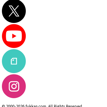
© 2000-2026 fukkan.com. All Rights Reserved.