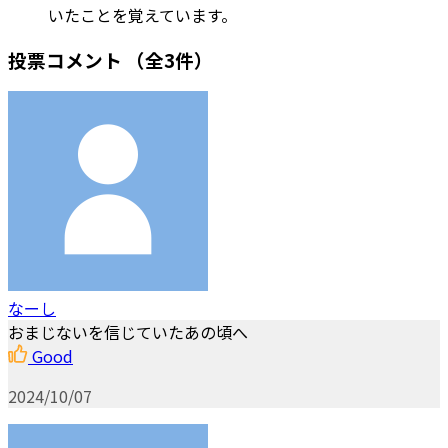
いたことを覚えています。
投票コメント
（全3件）
なーし
おまじないを信じていたあの頃へ
Good
2024/10/07