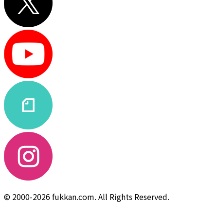
© 2000-2026 fukkan.com. All Rights Reserved.