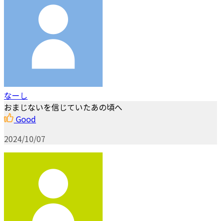
なーし
おまじないを信じていたあの頃へ
Good
2024/10/07