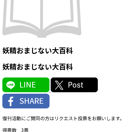
妖精おまじない大百科
妖精おまじない大百科
復刊活動にご賛同の方はリクエスト投票をお願いします。
得票数
3
票