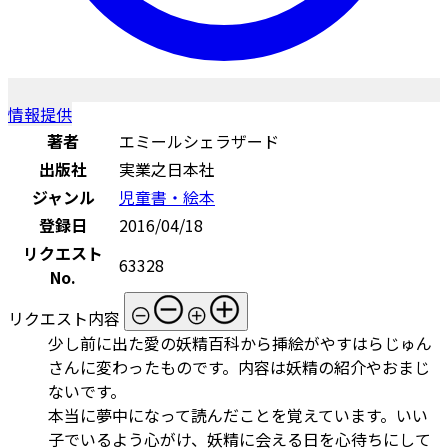
情報提供
著者
エミールシェラザード
出版社
実業之日本社
ジャンル
児童書・絵本
登録日
2016/04/18
リクエスト
63328
No.
リクエスト内容
少し前に出た愛の妖精百科から挿絵がやすはらじゅん
さんに変わったものです。内容は妖精の紹介やおまじ
ないです。
本当に夢中になって読んだことを覚えています。いい
子でいるよう心がけ、妖精に会える日を心待ちにして