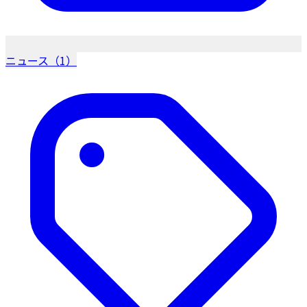
ニュース（1）