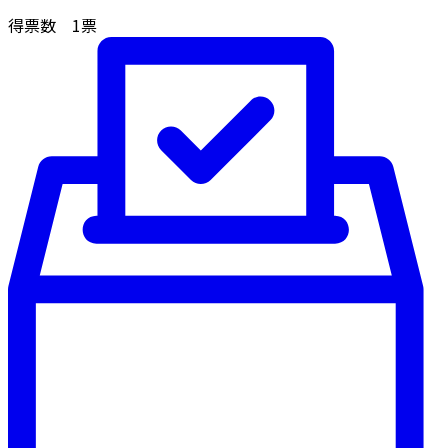
得票数
1
票