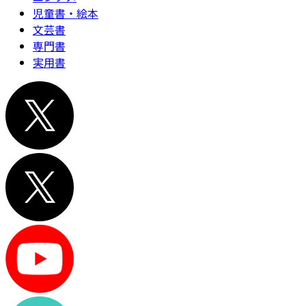
児童書・絵本
文芸書
専門書
実用書