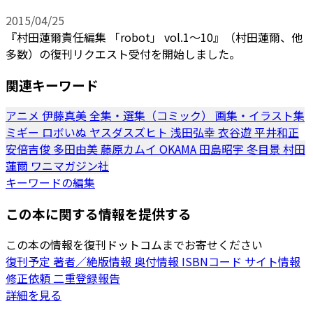
2015/04/25
『村田蓮爾責任編集 「robot」 vol.1～10』（村田蓮爾、他
多数）の復刊リクエスト受付を開始しました。
関連キーワード
アニメ
伊藤真美
全集・選集（コミック）
画集・イラスト集
ミギー
ロボいぬ
ヤスダスズヒト
浅田弘幸
衣谷遊
平井和正
安倍吉俊
多田由美
藤原カムイ
OKAMA
田島昭宇
冬目景
村田
蓮爾
ワニマガジン社
キーワードの編集
この本に関する情報を提供する
この本の情報を復刊ドットコムまでお寄せください
復刊予定
著者／絶版情報
奥付情報
ISBNコード
サイト情報
修正依頼
二重登録報告
詳細を見る