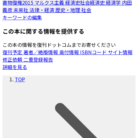
書物復権2015
マルクス主義
経済史社会経済史
経済学
内田
義彦
未來社
法律・経済
歴史・地理
社会
キーワードの編集
この本に関する情報を提供する
この本の情報を復刊ドットコムまでお寄せください
復刊予定
著者／絶版情報
奥付情報
ISBNコード
サイト情報
修正依頼
二重登録報告
詳細を見る
TOP