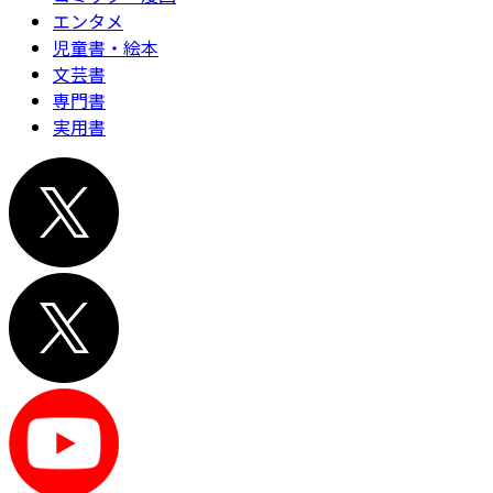
エンタメ
児童書・絵本
文芸書
専門書
実用書