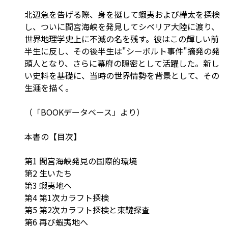
北辺急を告げる際、身を挺して蝦夷および樺太を探検
し、ついに間宮海峡を発見してシベリア大陸に渡り、
世界地理学史上に不滅の名を残す。彼はこの輝しい前
半生に反し、その後半生は"シーボルト事件"摘発の発
頭人となり、さらに幕府の隠密として活躍した。新し
い史料を基礎に、当時の世界情勢を背景として、その
生涯を描く。
（「BOOKデータベース」より）
本書の【目次】
第1 間宮海峡発見の国際的環境
第2 生いたち
第3 蝦夷地へ
第4 第1次カラフト探検
第5 第2次カラフト探検と東韃探査
第6 再び蝦夷地へ