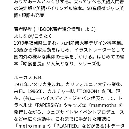
ありがあーんとあくびする。笑って学べる英語入門書
の決定版!?英語バイリンガル絵本。50音順ダジャレ英
語+類語も充実。
著者略歴 (「BOOK著者紹介情報」より)
よしなが/こうたく
1979年福岡県生まれ。九州産業大学デザイン科卒業。
18歳から作家活動をはじめ、イラストレーターとして
国内外の様々な媒体の仕事を手がける。はじめての絵
本『給食番長』が人気となり、シリーズ化
ルーカス,B.B.
1971年アメリカ生まれ。カリフォルニア大学卒業後、
来日。1996年、カルチャー誌『TOKION』創刊。現
在、(有)ニーハイメディア・ジャパン代表として、ト
ラベル誌『PAPERSKY』やキッズ誌『mammoth』を
発行しながら、ウェブサイトやイベントプロデュース
など幅広く活動中。これまでに手がけた雑誌に
『metro min.』や『PLANTED』などがある(本データ