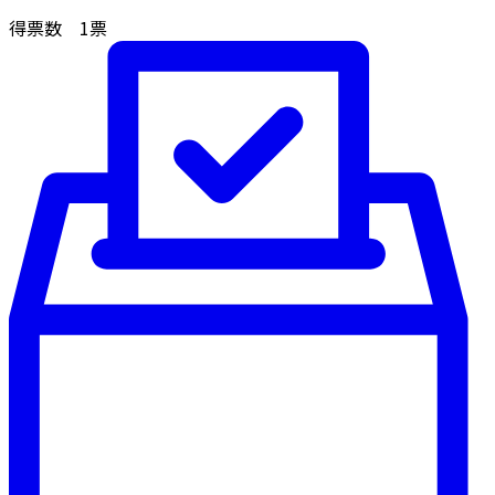
得票数
1
票