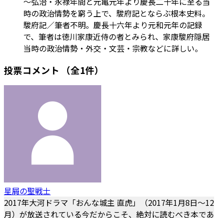
～弘治・永禄年間と元亀元年より慶長二十年に至る当
時の政治情勢を窮う上で、駿府記とならぶ根本史料。
駿府記／筆者不明。慶長十六年より元和元年の記録
で、筆者は徳川家康近侍の者とみられ、家康駿府隠居
当時の政治情勢・外交・文芸・宗教などに詳しい。
投票コメント
（全1件）
星屑の聖戦士
2017年大河ドラマ「おんな城主 直虎」（2017年1月8日～12
月）が放送されている今だからこそ、絶対に読むべき本であ