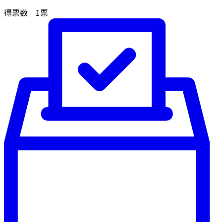
得票数
1
票