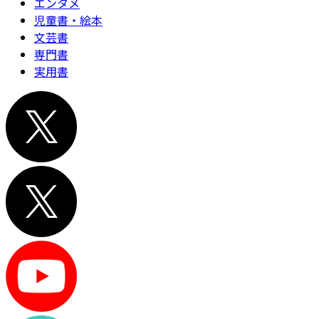
エンタメ
児童書・絵本
文芸書
専門書
実用書