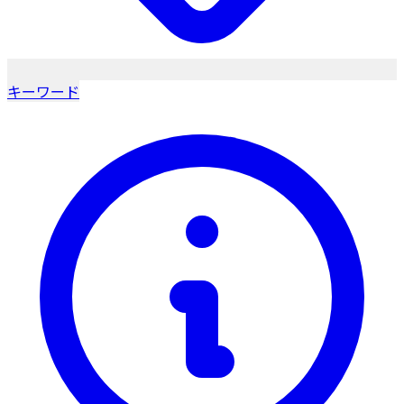
キーワード