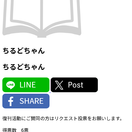
ちるどちゃん
ちるどちゃん
復刊活動にご賛同の方はリクエスト投票をお願いします。
得票数
6
票