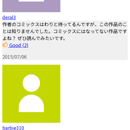
deral3
作者のコミックスはわりと持ってるんですが、この作品のこ
とは知りませんでした。コミックスにはなってない作品です
よね？ ぜひ読んでみたいです。
Good
(2)
2015/07/06
barbie310