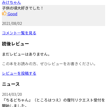
みけちゃん
子供の頃大好きでした！
Good
2021/08/02
コメント一覧を見る
読後レビュー
まだレビューはありません。
この本をお読みの方、ぜひレビューをお書きください。
レビューを投稿する
ニュース
2014/03/20
『ちるどちゃん』（ところはつえ）の復刊リクエスト受付を
開始しました。