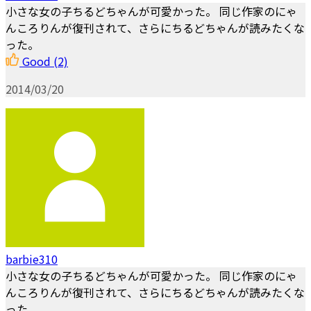
小さな女の子ちるどちゃんが可愛かった。 同じ作家のにゃ
んころりんが復刊されて、さらにちるどちゃんが読みたくな
った。
Good
(2)
2014/03/20
barbie310
小さな女の子ちるどちゃんが可愛かった。 同じ作家のにゃ
んころりんが復刊されて、さらにちるどちゃんが読みたくな
った。