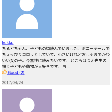
kekko
ちるどちゃん、子どもの頃読んでいました。ポニーテールで
ちょっぴりコロッとしていて、小さいけれどおしゃまでかわ
いい女の子。今無性に読みたいです。 ところはつえ先生の
描く子どもや動物が大好きです。 ち...
Good
(2)
2017/04/24