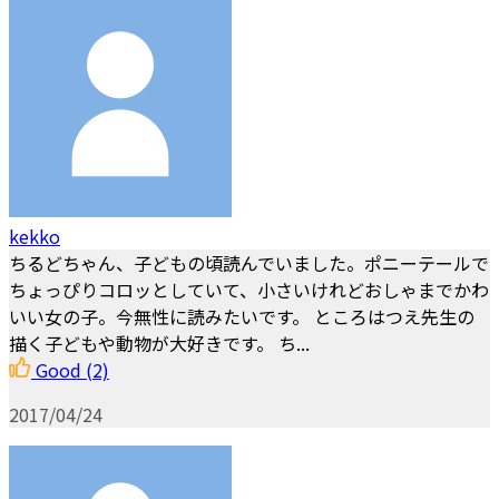
kekko
ちるどちゃん、子どもの頃読んでいました。ポニーテールで
ちょっぴりコロッとしていて、小さいけれどおしゃまでかわ
いい女の子。今無性に読みたいです。 ところはつえ先生の
描く子どもや動物が大好きです。 ち...
Good
(2)
2017/04/24