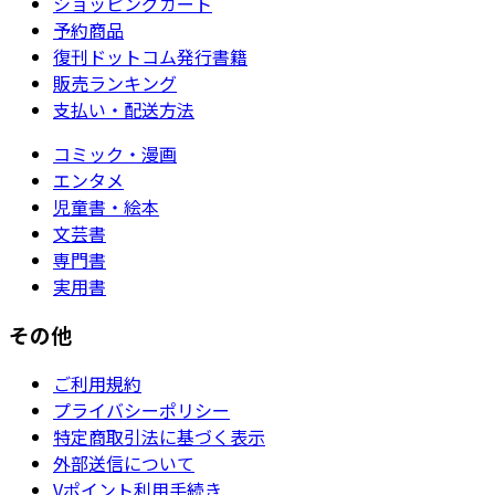
ショッピングカート
予約商品
復刊ドットコム発行書籍
販売ランキング
支払い・配送方法
コミック・漫画
エンタメ
児童書・絵本
文芸書
専門書
実用書
その他
ご利用規約
プライバシーポリシー
特定商取引法に基づく表示
外部送信について
Vポイント利用手続き