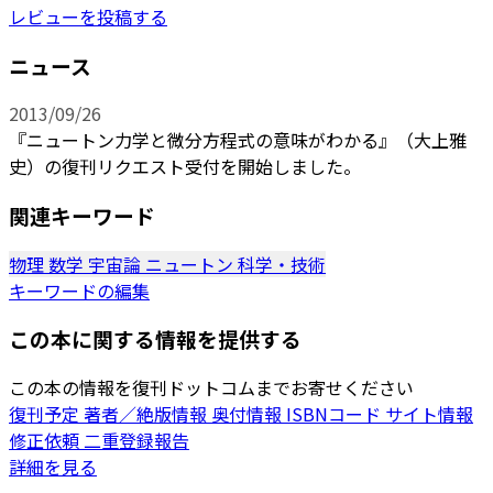
レビューを投稿する
ニュース
2013/09/26
『ニュートン力学と微分方程式の意味がわかる』（大上雅
史）の復刊リクエスト受付を開始しました。
関連キーワード
物理
数学
宇宙論
ニュートン
科学・技術
キーワードの編集
この本に関する情報を提供する
この本の情報を復刊ドットコムまでお寄せください
復刊予定
著者／絶版情報
奥付情報
ISBNコード
サイト情報
修正依頼
二重登録報告
詳細を見る