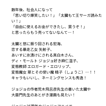
数年後、社会人になって
「思い切り爆笑したい！」「太臓もて王サーガ読みた
い！」
「自由に使えるお金ができたし、買うぞ！」
と思ったらもう売ってないなんて…！
太臓と悠に振り回される宏海、
恋する暴走乙女 矢射子、
あいすに氷漬けにされる真白木さん、
ディ・モールト ジョジョ好き麻仁温子、
変態教師 エロガード・エロリップ、
変態魔女 翠とその使い魔 精子（しょうこ）…！！
キャラもいいし、ネーミングセンスも秀逸！
ジョジョの作者荒木飛呂彦先生の書いた太臓や
大亜門先生のあとがき漫画も見たい！
ジョジョ25周年やジョジョアニメで