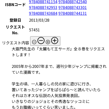
9784088741154
9784088742540
ISBNコード
9784088742953
9784088743301
9784088743684
9784088744131
登録日
2013/03/28
リクエスト
57451
No.
リクエスト内容
大亜門先生の『太臓もて王サーガ』全８巻をリクエス
トします！
2005年から2007年まで、週刊少年ジャンプに掲載され
ていた漫画です。
学生の頃、一人暮らしの兄の家に遊びに行き、
置いてあったジャンプをぱらぱら～と読んでいたら
それはカオスな伝説の人気投票発表回。
いきなりのジョジョとその秀逸なツッコミに
もうお腹痛いってぐらい笑いました。