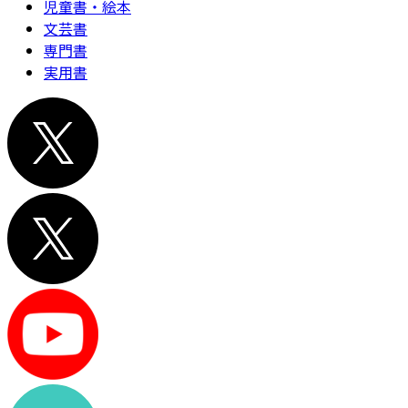
児童書・絵本
文芸書
専門書
実用書