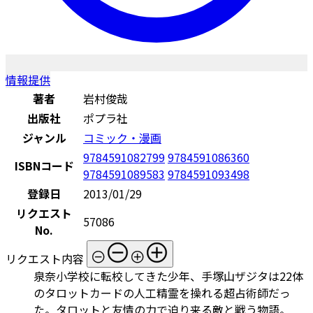
情報提供
著者
岩村俊哉
出版社
ポプラ社
ジャンル
コミック・漫画
9784591082799
9784591086360
ISBNコード
9784591089583
9784591093498
登録日
2013/01/29
リクエスト
57086
No.
リクエスト内容
泉奈小学校に転校してきた少年、手塚山ザジタは22体
のタロットカードの人工精霊を操れる超占術師だっ
た。タロットと友情の力で迫り来る敵と戦う物語。