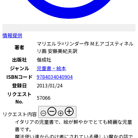
情報提供
マリエルラ=リンダー作 M.E.アゴスティネル
著者
リ画 安藤美紀夫訳
出版社
偕成社
ジャンル
児童書・絵本
ISBNコード
9784034040904
登録日
2013/01/24
リクエスト
57066
No.
リクエスト内容
イタリアの児童書で、絵が鮮やかでとても綺麗な児童
書です。
魔法使い達からのけ者にされている優しい魔女の話で