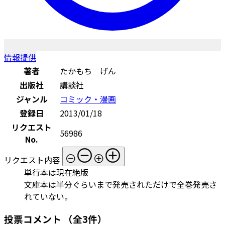
情報提供
著者
たかもち げん
出版社
講談社
ジャンル
コミック・漫画
登録日
2013/01/18
リクエスト
56986
No.
リクエスト内容
単行本は現在絶版
文庫本は半分ぐらいまで発売されただけで全巻発売さ
れていない。
投票コメント
（全3件）