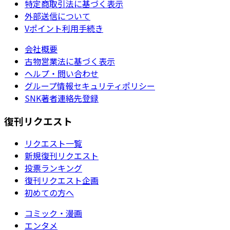
特定商取引法に基づく表示
外部送信について
Vポイント利用手続き
会社概要
古物営業法に基づく表示
ヘルプ・問い合わせ
グループ情報セキュリティポリシー
SNK著者連絡先登録
復刊リクエスト
リクエスト一覧
新規復刊リクエスト
投票ランキング
復刊リクエスト企画
初めての方へ
コミック・漫画
エンタメ