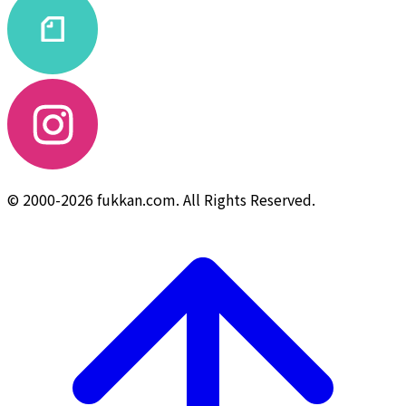
© 2000-2026 fukkan.com. All Rights Reserved.