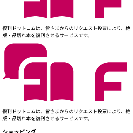
復刊ドットコムは、皆さまからのリクエスト投票により、絶
版・品切れ本を復刊させるサービスです。
復刊ドットコムは、皆さまからのリクエスト投票により、絶
版・品切れ本を復刊させるサービスです。
ショッピング