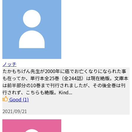
ノッチ
たかもちげん先生が2000年に癌でお亡くなりになられた事
も在ってか、単行本全25巻（全244話）は現在絶版。文庫本
は前半部分の10巻まで刊行されましたが、その後全巻は刊
行されず、こちらも絶版。Kind...
Good
(1)
2021/09/21