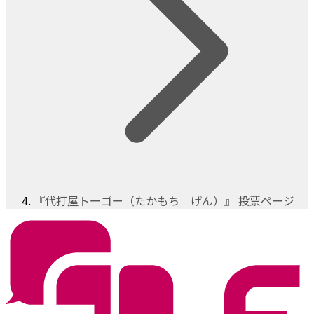
『代打屋トーゴー（たかもち げん）』 投票ページ