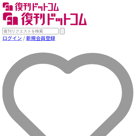
ログイン
/
新規会員登録