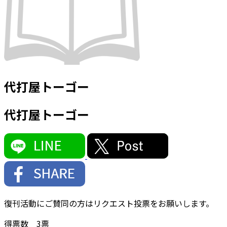
代打屋トーゴー
代打屋トーゴー
復刊活動にご賛同の方はリクエスト投票をお願いします。
得票数
3
票