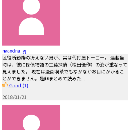
naandna_yj
区役所勤務の冴えない男が、実は代打屋トーゴー。 連載当
時は、彼に探偵物語の工藤探偵（松田優作）の姿が重なって
見えました。 現在は漫画喫茶でもなかなかお目にかかるこ
とができません。是非まとめて読みた...
Good
(1)
2018/01/21