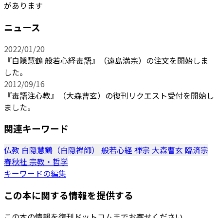
があります
ニュース
2022/01/20
『白隠慧鶴 般若心経毒語』（遠島満宗）の注文を開始しま
した。
2012/09/16
『毒語注心教』（大森曹玄）の復刊リクエスト受付を開始し
ました。
関連キーワード
仏教
白隠慧鶴（白隠禅師）
般若心経
禅宗
大森曹玄
臨済宗
春秋社
宗教・哲学
キーワードの編集
この本に関する情報を提供する
この本の情報を復刊ドットコムまでお寄せください