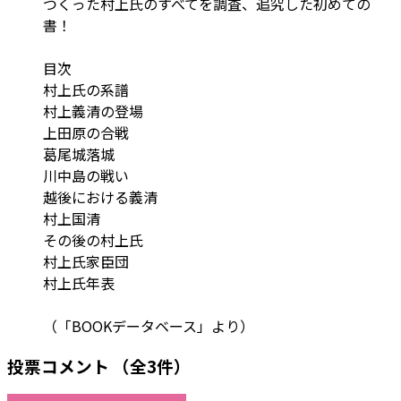
つくった村上氏のすべてを調査、追究した初めての
書！
目次
村上氏の系譜
村上義清の登場
上田原の合戦
葛尾城落城
川中島の戦い
越後における義清
村上国清
その後の村上氏
村上氏家臣団
村上氏年表
（「BOOKデータベース」より）
投票コメント
（全3件）