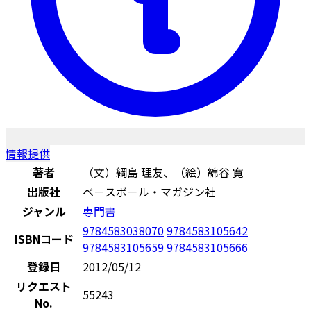
情報提供
著者
（文）綱島 理友、（絵）綿谷 寛
出版社
ベ－スボ－ル・マガジン社
ジャンル
専門書
9784583038070
9784583105642
ISBNコード
9784583105659
9784583105666
登録日
2012/05/12
リクエスト
55243
No.