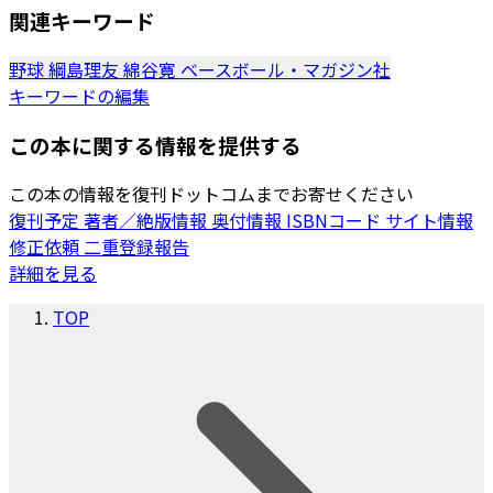
関連キーワード
野球
綱島理友
綿谷寛
ベースボール・マガジン社
キーワードの編集
この本に関する情報を提供する
この本の情報を復刊ドットコムまでお寄せください
復刊予定
著者／絶版情報
奥付情報
ISBNコード
サイト情報
修正依頼
二重登録報告
詳細を見る
TOP