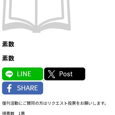
素数
素数
復刊活動にご賛同の方はリクエスト投票をお願いします。
得票数
1
票