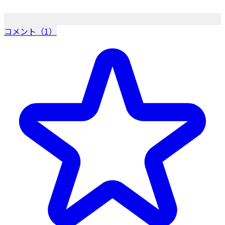
コメント（1）