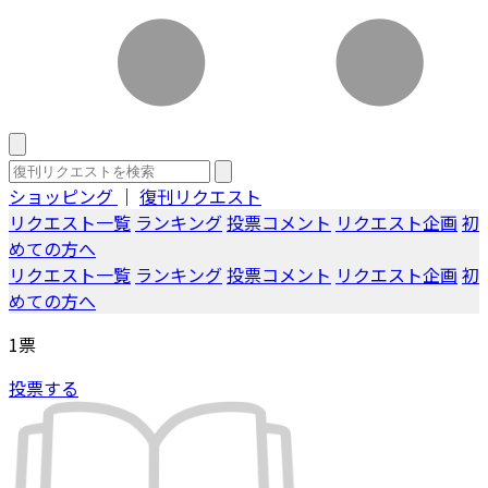
ショッピング
｜
復刊リクエスト
リクエスト一覧
ランキング
投票コメント
リクエスト企画
初
めての方へ
リクエスト一覧
ランキング
投票コメント
リクエスト企画
初
めての方へ
1
票
投票する