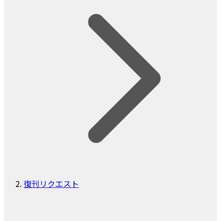
復刊リクエスト