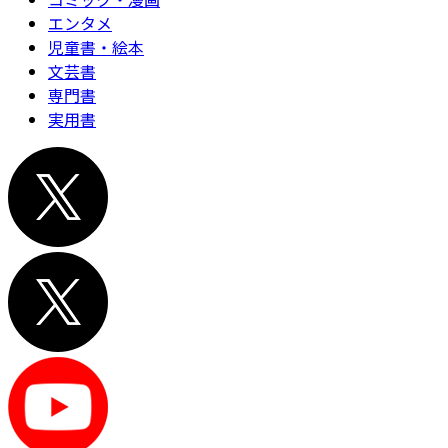
エンタメ
児童書・絵本
文芸書
専門書
実用書