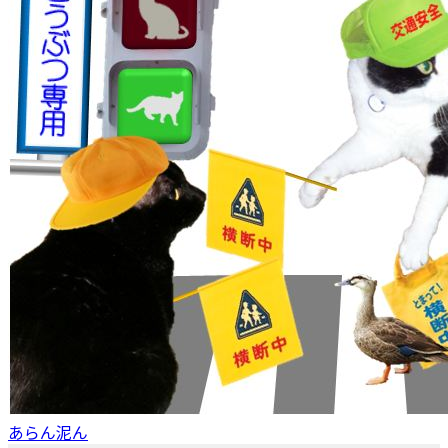
あらん泥ん