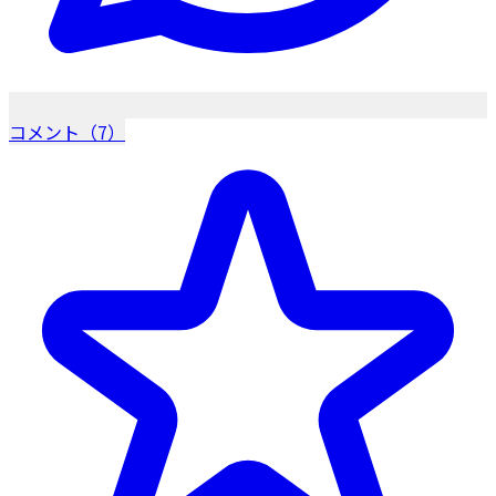
コメント（7）