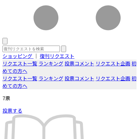
ショッピング
｜
復刊リクエスト
リクエスト一覧
ランキング
投票コメント
リクエスト企画
初
めての方へ
リクエスト一覧
ランキング
投票コメント
リクエスト企画
初
めての方へ
7
票
投票する