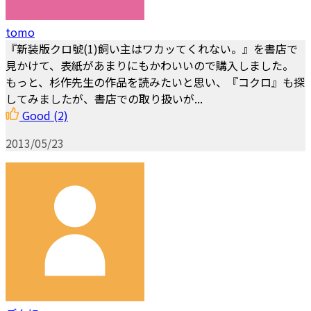
tomo
『新装版クロ號(1)飼い主はワカッてくれない。』を書店で
見かけて、表紙があまりにもかわいいので購入しました。
もっと、杉作先生の作品を読みたいと思い、『コクロ』も探
してみましたが、書店での取り扱いが...
Good
(2)
2013/05/23