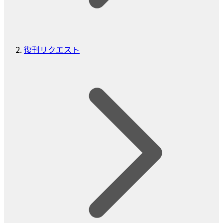
復刊リクエスト