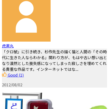
虎黒丸
「クロ號」に引き続き、杉作先生の描く猫と人間の「その時
代に生きた人ならわかる」関わり方が、もはや古い想い出と
なり漠然とした喪失感になってしまった寂しさを埋めてくれ
る貴重な作品です。インターネットではな...
Good
(1)
2012/08/02