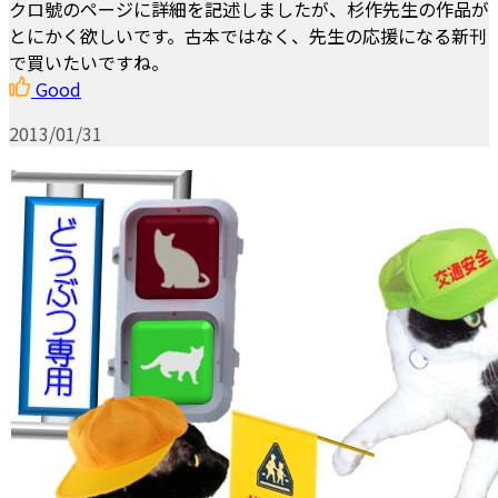
クロ號のページに詳細を記述しましたが、杉作先生の作品が
とにかく欲しいです。古本ではなく、先生の応援になる新刊
で買いたいですね。
Good
2013/01/31