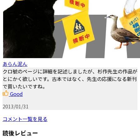
あらん泥ん
クロ號のページに詳細を記述しましたが、杉作先生の作品が
とにかく欲しいです。古本ではなく、先生の応援になる新刊
で買いたいですね。
Good
2013/01/31
コメント一覧を見る
読後レビュー