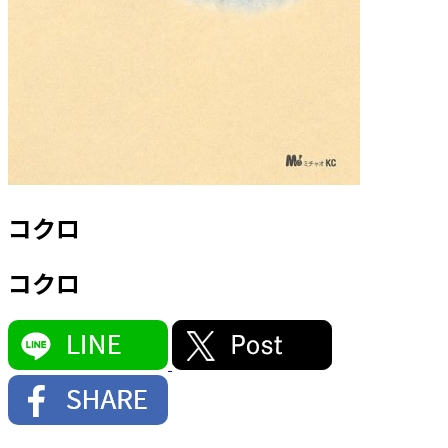
コクロ
コクロ